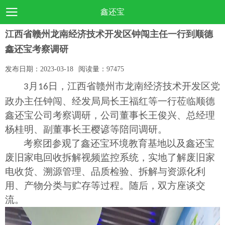
鑫还宝
江西省赣州龙南经济技术开发区钟闯主任一行到顺德
鑫还宝考察调研
发布日期：
2023-03-18
阅读量：
97475
月
日，
江西省赣州市龙南
经济技术开发区党
3
16
政办主任钟闯、经发局局长王福红等一行
莅临
顺德
鑫还宝公司
考察调研
，公司董事长王俊兴、总经理
杨桂明、副董事长王樱谚等
陪同
调研。
考察团参观了鑫还宝环境教育基地
以及鑫还宝
废旧家电
回收
拆解视频监控系统，
实地了解废旧家
电
收货、
溯源管理、品质检验、
拆解
与资源化利
用、产物分类与贮存等过程
。随后，
双方座谈交
流
。